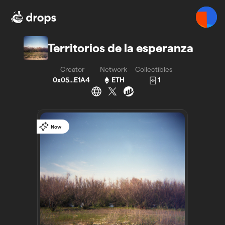
Territorios de la esperanza - Bueno - Bueno
Territorios de la esperanza
Creator
Network
Collectibles
0x05...E1A4
ETH
1
Now